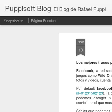
Puppisoft Blog
El Blog de Rafael Puppi
Snapshot
Página Principal
NOV
19
Los mejores trucos 
Facebook
, la red so
juegos como
Wild On
fotos y videos, cuenta
¡Aumentando la RESOLUCIÓN con IA! ¿Cómo funciona?
Por default
faceboo
Hemos regresado !!
id=01231562123
), la
podemos escoger n
escribimos el que mas
Sabias que podemos