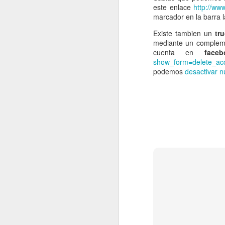
este enlace
http://ww
marcador en la barra la
Existe tambien un
tru
mediante un compleme
cuenta en
faceb
show_form=delete_ac
podemos
desactivar n
FreeNAS 8.0-RELEASE y