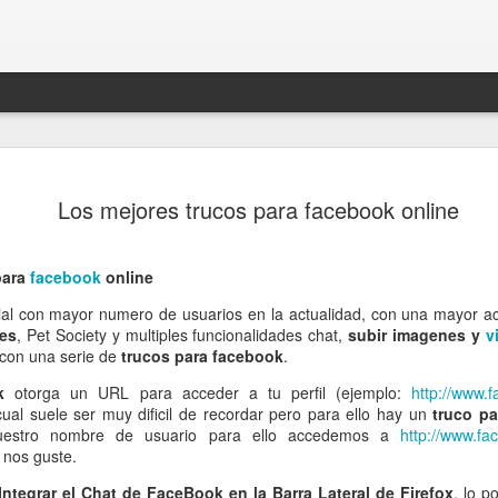
Los mejores trucos para facebook online
para
facebook
online
cial con mayor numero de usuarios en la actualidad, con una mayor acc
es
, Pet Society y multiples funcionalidades chat,
subir imagenes y
v
 con una serie de
trucos para facebook
.
k
otorga un URL para acceder a tu perfil (ejemplo:
http://www.
Facundo Cabral -
 cual suele ser muy dificil de recordar pero para ello hay un
truco pa
uestro nombre de usuario para ello accedemos a
http://www.f
 nos guste.
Integrar el Chat de FaceBook en la Barra Lateral de Firefox
, lo 