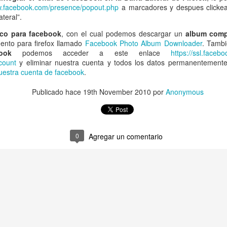
w.facebook.com/presence/popout.php
a marcadores y despues clickea
teral”.
co para facebook
, con el cual podemos descargar un
album comp
nto para firefox llamado
Facebook Photo Album Downloader
. Tambi
ook
podemos acceder a este enlace
https://ssl.faceb
count
y eliminar nuestra cuenta y todos los datos permanentement
uestra cuenta de facebook
.
Publicado hace
19th November 2010
por
Anonymous
0
Agregar un comentario
a esta disponible