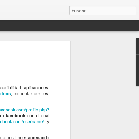
esibilidad, aplicaciones,
ideos
, comentar perfiles,
facebook.com/profile.php?
 No estas deprimido, estas distraído.
ra facebook
con el cual
acebook.com/username/
y
podemos hacer agregando