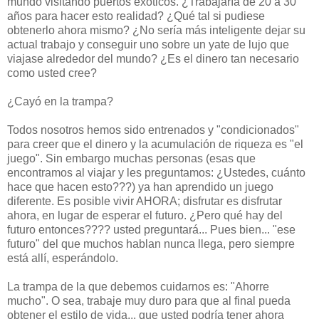
mundo visitando puertos exóticos. ¿Trabajaría de 20 a 30
años para hacer esto realidad? ¿Qué tal si pudiese
obtenerlo ahora mismo? ¿No sería más inteligente dejar su
actual trabajo y conseguir uno sobre un yate de lujo que
viajase alrededor del mundo? ¿Es el dinero tan necesario
como usted cree?
¿Cayó en la trampa?
Todos nosotros hemos sido entrenados y "condicionados"
para creer que el dinero y la acumulación de riqueza es "el
juego". Sin embargo muchas personas (esas que
encontramos al viajar y les preguntamos: ¿Ustedes, cuánto
hace que hacen esto???) ya han aprendido un juego
diferente. Es posible vivir AHORA; disfrutar es disfrutar
ahora, en lugar de esperar el futuro. ¿Pero qué hay del
futuro entonces???? usted preguntará... Pues bien... "ese
futuro" del que muchos hablan nunca llega, pero siempre
está allí, esperándolo.
La trampa de la que debemos cuidarnos es: "Ahorre
mucho". O sea, trabaje muy duro para que al final pueda
obtener el estilo de vida... que usted podría tener ahora